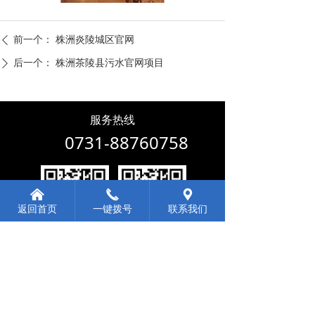
前一个：
株洲炎陵城区官网
ꄴ
后一个：
株洲茶陵县污水官网项目
ꄲ
服务热线
0731-88760758
낀
끅
끇
返回首页
一键拨号
联系我们
微信联系我们
微信联系我们
Copyright (©) 2023 湖南通塑新材料有限公司 网站备案号：