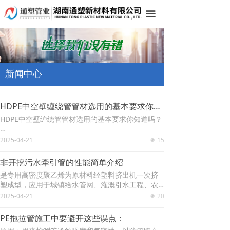
网站首页
끀
关于我们
产品中心
新闻中心
案例展示
新闻中心
HDPE中空壁缠绕管管材选用的基本要求你知道
HDPE中空壁缠绕管管材选用的基本要求你知道吗？
联系我们
首先、有足够的强度，可以承受各种内外荷
2025-04-21
15
넶
载；
非开挖污水牵引管的性能简单介绍
再者、水密性好，它是保证管网有效而经济地
是专用高密度聚乙烯为原材料经塑料挤出机一次挤
工作的重要条件；
塑成型，应用于城镇给水管网、灌溉引水工程、农
业喷灌工程的塑料管材。由于非开挖污水牵引管连
2025-04-21
20
其次、水管内部光滑，以减少水头损失；
넶
接采用热熔、电熔连接，实现了接口与管材的一体
化，并可有效抵抗内压力产生的环向应力及轴向抗
最后、价格较低，使用年限较长，并且有较高
PE拖拉管施工中要避开这些误点：
冲应力。而且非开挖污水牵引管不添加重金属盐稳
的抗腐蚀能力。