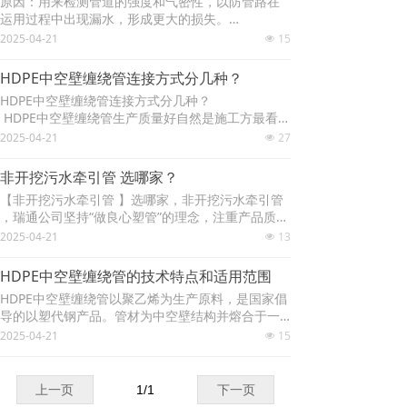
原因：用来检测管道的强度和气密性，以防管路在
定剂、不结垢、不滋生细菌，避免了饮水的二次污
运用过程中出现漏水，形成更大的损失。
染。
处理办法：给水管路在装置结束后应首要依照相关
2025-04-21
15
넶
技术规程进行试压，在保证PE拖拉管在管路未出现
漏水的情况下，再进行回填、暗敷。
HDPE中空壁缠绕管连接方式分几种？
HDPE中空壁缠绕管连接方式分几种？
HDPE中空壁缠绕管生产质量好自然是施工方最看重
的一个点，但是在这个前提下，连接方式又是需要
2025-04-21
27
넶
考虑的另外一个重要的方向。
非开挖污水牵引管 选哪家？
【非开挖污水牵引管 】选哪家，非开挖污水牵引管
，瑞通公司坚持“做良心塑管”的理念，注重产品质
量，通过了ISO9001:2015质量管理体系认证和ISO1
2025-04-21
13
넶
4001：2015环境管理体系认证，产品分别获得矿用
产品安全标志认证，节水产品认证等证书，公司产
HDPE中空壁缠绕管的技术特点和适用范围
品“莞瑞通”商标获省级著名商标。
HDPE中空壁缠绕管以聚乙烯为生产原料，是国家倡
导的以塑代钢产品。管材为中空壁结构并熔合于一
体，使其具有良好的耐冲击、耐压性能。HDPE中空
2025-04-21
15
넶
壁缠绕管具有以下优良特性：
上一页
1
/
1
下一页