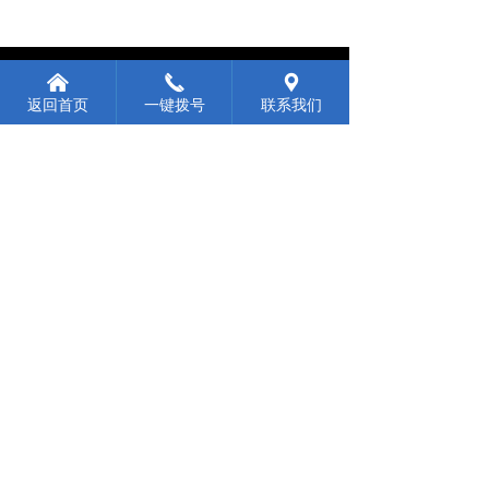
服务热线
낀
끅
끇
0731-88760758
返回首页
一键拨号
联系我们
微信联系我们
微信联系我们
Copyright (©) 2023 湖南通塑新材料有限公司 网站备案号：
湘ICP备2023009902号-1